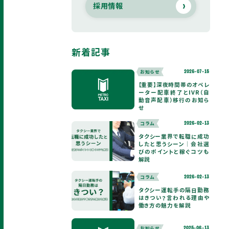
採用情報
新着記事
お知らせ
2026-07-15
【重要】深夜時間帯のオペレ
ーター配車終了とIVR（自
動音声配車）移行のお知ら
せ
コラム
2026-02-13
タクシー業界で転職に成功
したと思うシーン｜会社選
びのポイントと稼ぐコツも
解説
コラム
2026-02-13
タクシー運転手の隔日勤務
はきつい？言われる理由や
働き方の魅力を解説
お知らせ
2025-06-13