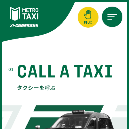
呼ぶ
横浜エリア
045-941-1717
横浜エリア
NEWS
新着情報
050-3623-2194
自動音声配車専用ダイヤル
CALL A TAXI
01
横須賀エリア
02
03
046-833-0001
REGIONAL
STYLE IS
タクシーを呼ぶ
COMPANY
FREEDOM
地域に選ばれるタクシー会社へ
スタイルは自由自在
2026-07-15
お知らせ