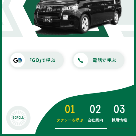
【重要】深夜時間帯のオペレータ
ー配車終了とIVR（自動音声配
車）移行のお知らせ
もっとみる
「GO」で呼ぶ
電話で呼ぶ
USE A TAXI
タクシーを
ご利用のお客様
01
02
03
SCROLL
タクシーを呼ぶ
会社案内
採用情報
電話でタクシーを
ご指定の場所に呼べます。