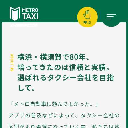
呼ぶ
横浜エリア
045-941-1717
横浜エリア
横浜・横須賀で80年、
050-3623-2194
ABOUT US
自動音声配車専用ダイヤル
CALL A TAXI
培ってきたのは信頼と実績。
01
横須賀エリア
02
03
選ばれるタクシー会社を目指
046-833-0001
REGIONAL
STYLE IS
して。
タクシーを呼ぶ
COMPANY
FREEDOM
「メトロ自動車に頼んでよかった。」
地域に選ばれるタクシー会社へ
スタイルは自由自在
アプリの普及などによって、タクシー会社の
区別がより希薄になっていく中、私たちは地